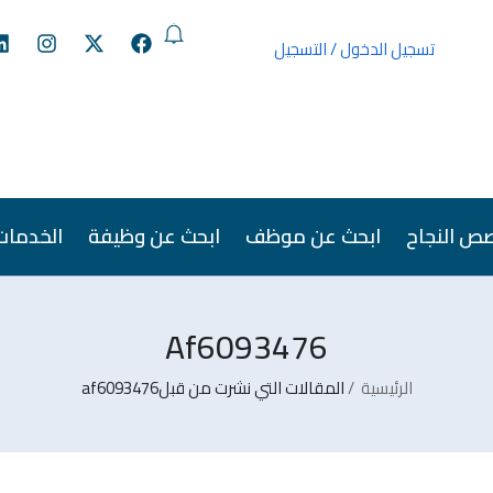
تسجيل الدخول
/
التسجيل
ص النجاح
ابحث عن موظف
ابحث عن وظيفة
الخدمات
Af6093476
الرئيسية
المقالات التي نشرت من قبلaf6093476