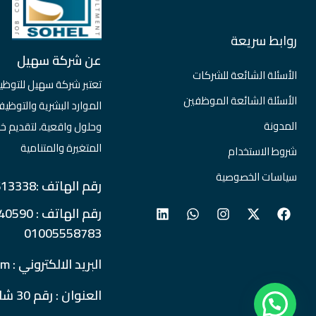
روابط سريعة
عن شركة سهيل
الأسئلة الشائعة للشركات
تعتبر شركة سهيل للتوظي
الأسئلة الشائعة الموظفين
الموارد البشرية والتو
المدونة
وحلول واقعية، لتقديم خ
المتغيرة والمتنامية
شروط الاستخدام
سياسات الخصوصية
رقم الهاتف :0237613338
01005558783
البريد الالكتروني : info@soheljobs.com
العنوان : رقم 30 شارع المساحة - الدقي