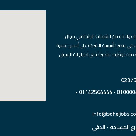
ف واحدة من الشركات الرائدة في مجال
ظيف في مصر. تأسست الشركة على أسس علمية
دمات توظيف متميزة تلبي احتياجات السوق
رقم الهاتف : 01000040590 - 01142564444 -