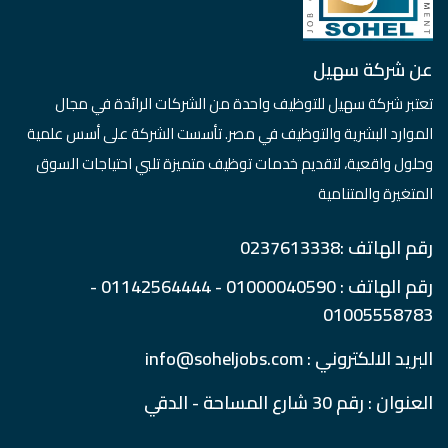
عن شركة سهيل
تعتبر شركة سهيل للتوظيف واحدة من الشركات الرائدة في مجال
الموارد البشرية والتوظيف في مصر. تأسست الشركة على أسس علمية
وحلول واقعية، لتقديم خدمات توظيف متميزة تلبي احتياجات السوق
المتغيرة والمتنامية
رقم الهاتف :0237613338
رقم الهاتف : 01000040590 - 01142564444 -
01005558783
البريد الالكتروني : info@soheljobs.com
العنوان : رقم 30 شارع المساحة - الدقي