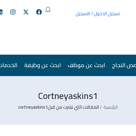
تسجيل الدخول
/
التسجيل
ص النجاح
ابحث عن موظف
ابحث عن وظيفة
الخدمات
Cortneyaskins1
الرئيسية
المقالات التي نشرت من قبلcortneyaskins1