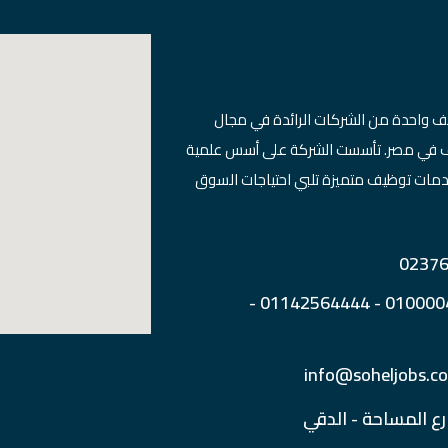
ف واحدة من الشركات الرائدة في مجال
ظيف في مصر. تأسست الشركة على أسس علمية
دمات توظيف متميزة تلبي احتياجات السوق
رقم الهاتف : 01000040590 - 01142564444 -