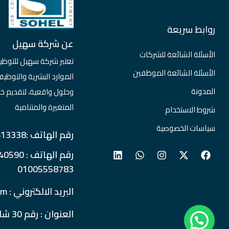
روابط سريعة
عن شركة سهيل
الأسئلة الشائعة للشركات
تعتبر شركة سهيل للتوظي
الأسئلة الشائعة الموظفين
الموارد البشرية والتو
المدونة
وحلول واقعية، لتقديم خ
المتغيرة والمتنامية
شروط الاستخدام
سياسات الخصوصية
رقم الهاتف :0237613338
01005558783
البريد الالكتروني : info@soheljobs.com
العنوان : رقم 30 شارع المساحة - الدقي