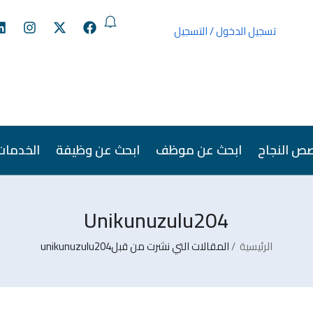
تسجيل الدخول
/
التسجيل
ص النجاح
ابحث عن موظف
ابحث عن وظيفة
الخدمات
Unikunuzulu204
الرئيسية
المقالات التي نشرت من قبلunikunuzulu204