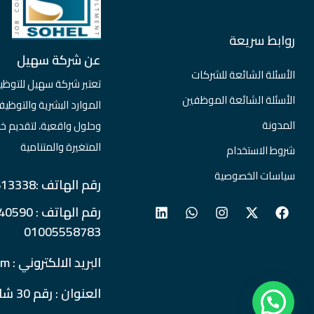
روابط سريعة
عن شركة سهيل
الأسئلة الشائعة للشركات
تعتبر شركة سهيل للتوظي
الأسئلة الشائعة الموظفين
الموارد البشرية والتو
المدونة
وحلول واقعية، لتقديم خ
المتغيرة والمتنامية
شروط الاستخدام
سياسات الخصوصية
رقم الهاتف :0237613338
01005558783
البريد الالكتروني : info@soheljobs.com
العنوان : رقم 30 شارع المساحة - الدقي