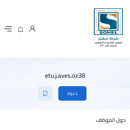
etu.j.aves.oz38
دعوة
حول الموظف