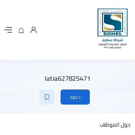
latia627825471
دعوة
حول الموظف