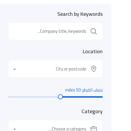
Search by Keywords
Location
City or postcode
نصف القطر:
50
miles
Category
Choose a category…