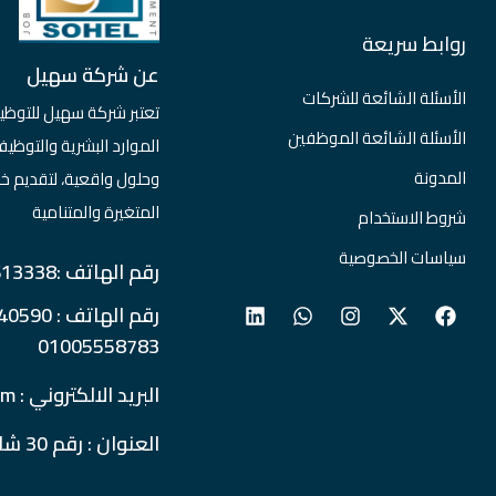
روابط سريعة
عن شركة سهيل
الأسئلة الشائعة للشركات
تعتبر شركة سهيل للتوظي
الأسئلة الشائعة الموظفين
الموارد البشرية والتو
المدونة
وحلول واقعية، لتقديم خ
المتغيرة والمتنامية
شروط الاستخدام
سياسات الخصوصية
رقم الهاتف :0237613338
01005558783
البريد الالكتروني : info@soheljobs.com
العنوان : رقم 30 شارع المساحة - الدقي