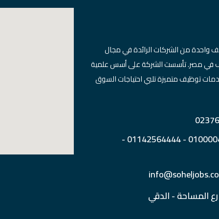
ف واحدة من الشركات الرائدة في مجال
ظيف في مصر. تأسست الشركة على أسس علمية
دمات توظيف متميزة تلبي احتياجات السوق
رقم الهاتف : 01000040590 - 01142564444 -