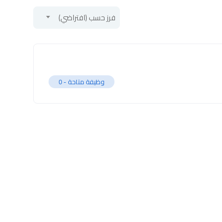
فرز حسب (افتراضي)
وظيفة متاحة -
0