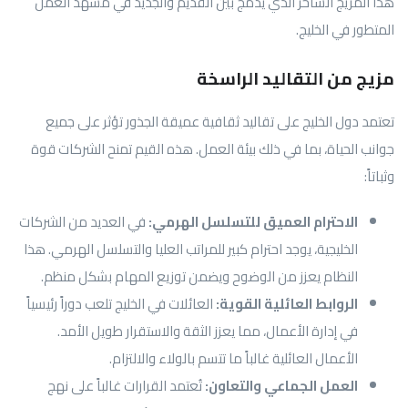
هذا المزيج الساحر الذي يدمج بين القديم والجديد في مشهد العمل
المتطور في الخليج.
مزيج من التقاليد الراسخة
تعتمد دول الخليج على تقاليد ثقافية عميقة الجذور تؤثر على جميع
جوانب الحياة، بما في ذلك بيئة العمل. هذه القيم تمنح الشركات قوة
وثباتاً:
الاحترام العميق للتسلسل الهرمي:
في العديد من الشركات
الخليجية، يوجد احترام كبير للمراتب العليا والتسلسل الهرمي. هذا
النظام يعزز من الوضوح ويضمن توزيع المهام بشكل منظم.
الروابط العائلية القوية:
العائلات في الخليج تلعب دوراً رئيسياً
في إدارة الأعمال، مما يعزز الثقة والاستقرار طويل الأمد.
الأعمال العائلية غالباً ما تتسم بالولاء والالتزام.
العمل الجماعي والتعاون:
تُعتمد القرارات غالباً على نهج