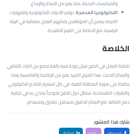
والممارسات الحديثة، مما يعزز من الابتكار والإبداع.
التكنولوجيا المدمجة:
توفير الأدوات التكنولوجية والمهارات
اللازمة يضمن أن الموظفين يمكنهم العمل بفعالية في البيئة
الرقمية، مع الحفاظ على القيم التقليدية.
الخلاصة
ثقافة العمل في الخليج تمثل لوحة فنية رائعة تجمع بين التراث الثقافي
والابتكار الحديث. هذا المزيج الفريد يعزز من الإنتاجية والتنافسية بينما
يحافظ على هوية المنطقة الغنية. في ظل استمرار التقدم التكنولوجي
والتغيرات الاقتصادية، ستظل دول الخليج نموذجاً يحتذى به في كيفية
دمج التقاليد مع الابتكار لتحقيق مستقبل مشرق ومستدام.
شارك هذا المنشور
فيسبوك
تويتر
لينكدان