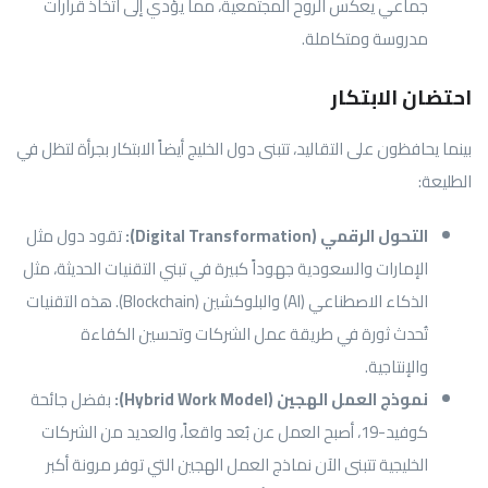
جماعي يعكس الروح المجتمعية، مما يؤدي إلى اتخاذ قرارات
مدروسة ومتكاملة.
احتضان الابتكار
بينما يحافظون على التقاليد، تتبنى دول الخليج أيضاً الابتكار بجرأة لتظل في
الطليعة:
التحول الرقمي (Digital Transformation):
تقود دول مثل
الإمارات والسعودية جهوداً كبيرة في تبني التقنيات الحديثة، مثل
الذكاء الاصطناعي (AI) والبلوكشين (Blockchain). هذه التقنيات
تُحدث ثورة في طريقة عمل الشركات وتحسين الكفاءة
والإنتاجية.
نموذج العمل الهجين (Hybrid Work Model):
بفضل جائحة
كوفيد-19، أصبح العمل عن بُعد واقعاً، والعديد من الشركات
الخليجية تتبنى الآن نماذج العمل الهجين التي توفر مرونة أكبر